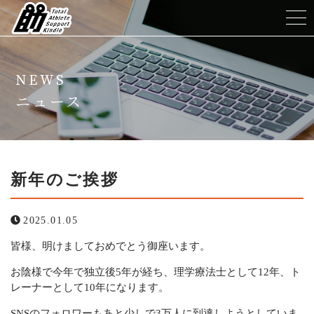
ホーム
NEWS
TASKについて
ニュース
メニュー
トレーナー紹介
新年のご挨拶
よくある質問
2025.01.05
皆様、明けましておめでとう御座います。
ニュース
お陰様で今年で独立後5年が経ち、理学療法士として12年、ト
コンテンツ
レーナーとして10年になります。
SNSのフォロワーもあと少しで3万人に到達しようとしていま