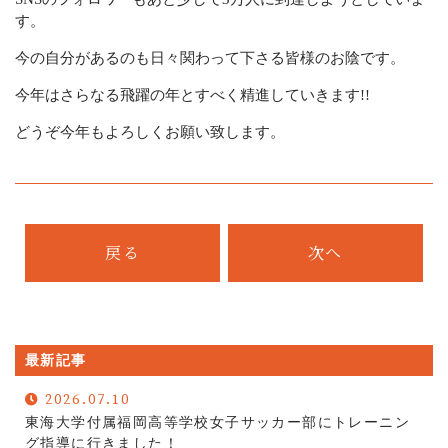
サービスの流れ
す。
今の自分があるのも日々関わって下さる皆様のお陰です。
お問い合わせ
今年はさらなる飛躍の年とすべく精進していきます!!
キャンセルポリシー
どうぞ今年もよろしくお願い致します。
CONTACT
Webでの受付
戻る
次へ
お問い合わせフォーム
24時間受付中
お電話での受付
最新記事
080-5276-4309
2026.07.10
不定休
東海大学付属福岡高等学校女子サッカー部にトレーニン
グ指導に行きました！