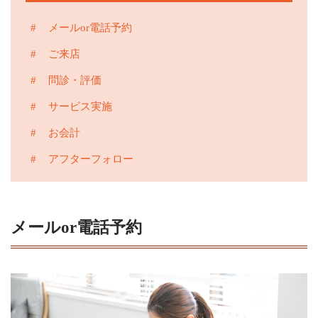
サービスの流れ
メールor電話予約
お問い合わせ
ご来店
問診・評価
キャンセルポリシー
サービス実施
CONTACT
お会計
アフターフォロー
Webでの受付
お問い合わせフォーム
24時間受付中
メールor電話予約
お電話での受付
080-5276-4309
不定休