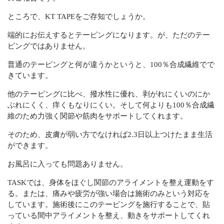
サービスの流れ
ところで、KT TAPEをご存知でしょうか。
端的にお伝えするとテーピングになります。が、ただのテー
お問い合わせ
ピングではありません。
キャンセルポリシー
普通のテーピングと何が違うかというと、100％合成繊維でで
きています。
CONTACT
他のテーピングに比べ、撥水性に優れ、剥がれにくいのにか
ぶれにくく、痒くもなりにくい。そして何よりも100％合成繊
維のため力強く関節や筋肉をサポートしてくれます。
Webでの受付
お問い合わせフォーム
そのため、皮膚が弱い方でなければ2.3日以上つけたまま生活
24時間受付中
ができます。
お風呂に入っても問題ありません。
お電話での受付
TASKでは、身体をほぐし関節のアライメントを整え運動をす
080-5276-4309
る。または、痛みや疲労が強い場合は施術のみという対応を
不定休
しています。施術後にこのテーピングを施行することで、貼
っている間中アライメントを整え、動きをサポートしてくれ