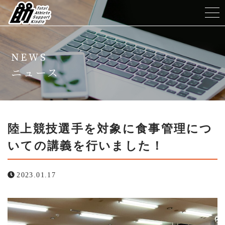
ホーム
NEWS
TASKについて
ニュース
メニュー
トレーナー紹介
陸上競技選手を対象に食事管理につ
いての講義を行いました！
よくある質問
2023.01.17
ニュース
コンテンツ