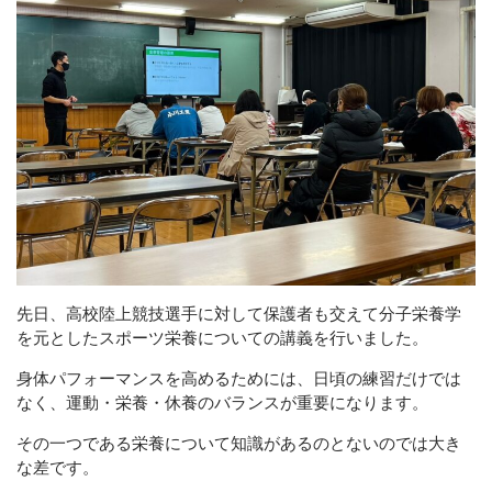
サービスの流れ
お問い合わせ
キャンセルポリシー
CONTACT
Webでの受付
お問い合わせフォーム
先日、高校陸上競技選手に対して保護者も交えて分子栄養学
24時間受付中
を元としたスポーツ栄養についての講義を行いました。
お電話での受付
身体パフォーマンスを高めるためには、日頃の練習だけでは
なく、運動・栄養・休養のバランスが重要になります。
080-5276-4309
不定休
その一つである栄養について知識があるのとないのでは大き
な差です。