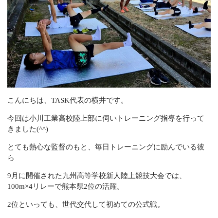
サービスの流れ
お問い合わせ
キャンセルポリシー
CONTACT
こんにちは、TASK代表の横井です。
Webでの受付
今回は小川工業高校陸上部に伺いトレーニング指導を行って
きました(^^)
お問い合わせフォーム
24時間受付中
とても熱心な監督のもと、毎日トレーニングに励んでいる彼
ら
お電話での受付
9月に開催された九州高等学校新人陸上競技大会では、
080-5276-4309
100m×4リレーで熊本県2位の活躍。
不定休
2位といっても、世代交代して初めての公式戦。