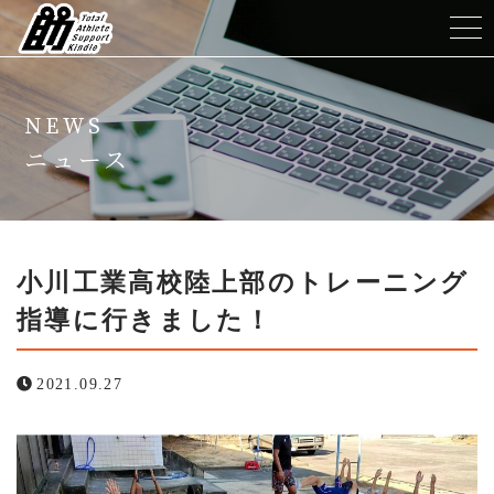
ホーム
NEWS
TASKについて
ニュース
メニュー
トレーナー紹介
小川工業高校陸上部のトレーニング
指導に行きました！
よくある質問
2021.09.27
ニュース
コンテンツ