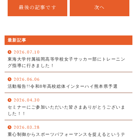
サービスの流れ
最後の記事です
次へ
お問い合わせ
キャンセルポリシー
最新記事
2026.07.10
CONTACT
東海大学付属福岡高等学校女子サッカー部にトレーニン
グ指導に行きました！
Webでの受付
2026.06.06
お問い合わせフォーム
活動報告!!令和8年高校総体インターハイ熊本県予選
24時間受付中
2026.04.30
お電話での受付
セミナーにご参加いただいた皆さまありがとうございま
080-5276-4309
した！！
不定休
2026.03.28
重心制御からスポーツパフォーマンスを捉えるというテ