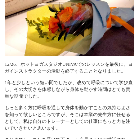
サービスの流れ
お問い合わせ
キャンセルポリシー
CONTACT
12/26、ホットヨガスタジオUNIVAでのレッスンを最後に、ヨ
ガインストラクターの活動を終了することとなりました。
Webでの受付
1年と少しという短い間でしたが、改めて呼吸について学び直
お問い合わせフォーム
し、その大切さを体感しながら身体を動かす時間はとても貴
24時間受付中
重な期間でした。
お電話での受付
もっと多く方に呼吸を通して身体を動かすことの気持ちよさ
080-5276-4309
を知って欲しいところですが、そこは本業の先生方に任せる
として、私は自分のトレーナーとしての仕事にもっと力を注
不定休
いでいきたいと思います。