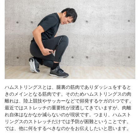
サービスの流れ
お問い合わせ
キャンセルポリシー
CONTACT
Webでの受付
お問い合わせフォーム
ハムストリングスとは、腿裏の筋肉でありダッシュをすると
24時間受付中
きのメインとなる筋肉です。そのためハムストリングスの肉
離れは、陸上競技やサッカーなどで頻発するケガの1つです。
お電話での受付
最近ではストレッチの重要性が浸透してきていますが、肉離
れ自体はなかなか減らないのが現状です。つまり、ハムスト
080-5276-4309
リングスのストレッチだけでは予防が困難ということです。
不定休
では、他に何をするべきなのかをお伝えしたいと思います。