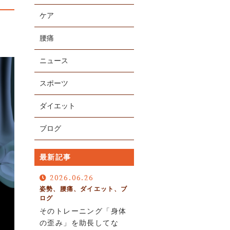
ケア
腰痛
ニュース
スポーツ
ダイエット
ブログ
お電話での受付
080-5276-4309
最新記事
不定休
2026.06.26
姿勢、腰痛、ダイエット、ブ
ログ
そのトレーニング「身体
の歪み」を助長してな